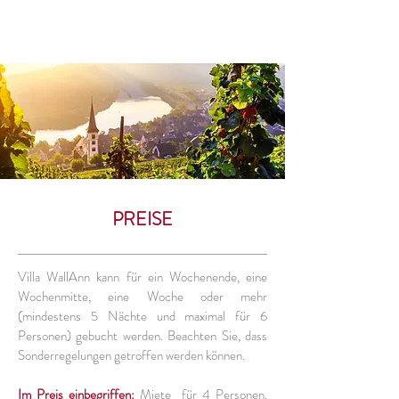
PREISE
Villa WallAnn kann für ein Wochenende, eine
Wochenmitte, eine Woche oder mehr
(mindestens 5 Nächte und maximal für 6
Personen) gebucht werden. Beachten Sie, dass
Sonderregelungen getroffen werden können.
Im Preis einbegriffen:
Miete für 4 Personen,