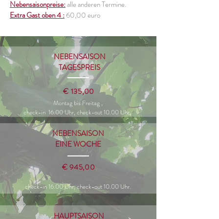
Nebensaisonpreise:
alle anderen Termine.
Extra Gast oben 4 :
60,00 euro
NEBENSAISON
TAGESPREIS
€ 135,00
Montag bis Freitag ,
check-in
16.00 Uhr, check-out 10.00 Uhr.
NEBENSAISON
EINE WOCHE
€ 945,00
check-in 16.00 Uhr, check-out 10.00 Uhr.
HAUPTSAISON