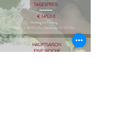
TAGESPREIS
€ 145,00
Montag bis Freitag,
check-in 16.00 Uhr, check-out 10.00 Uhr.
HAUPTSAISON
EINE WOCHE
€ 1.015,00
check-in 16.00 Uhr, check-out 10.00 Uhr.
Drei Nächte von Freitag bis
Montag,
check-in 15.00 Uhr, check-
out 10.00 Uhr.
BELGISCH
DUITS CONTACT
CONTACT ADRES
ADRES